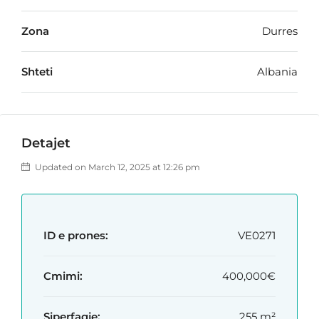
Zona
Durres
Shteti
Albania
Detajet
Updated on March 12, 2025 at 12:26 pm
ID e prones:
VE0271
Cmimi:
400,000€
Siperfaqje:
255 m²