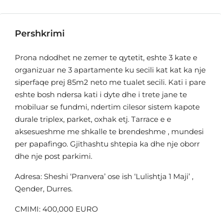
Pershkrimi
Prona ndodhet ne zemer te qytetit, eshte 3 kate e
organizuar ne 3 apartamente ku secili kat kat ka nje
siperfaqe prej 85m2 neto me tualet secili. Kati i pare
eshte bosh ndersa kati i dyte dhe i trete jane te
mobiluar se fundmi, ndertim cilesor sistem kapote
durale triplex, parket, oxhak etj. Tarrace e e
aksesueshme me shkalle te brendeshme , mundesi
per papafingo. Gjithashtu shtepia ka dhe nje oborr
dhe nje post parkimi.
Adresa: Sheshi ‘Pranvera’ ose ish ‘Lulishtja 1 Maji’ ,
Qender, Durres.
CMIMI: 400,000 EURO