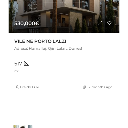
530,000€
VILE NE PORTO LALZI
Adresa: Hamallaj, Gjiri Lalzit, Durres!
517
m²
Eraldo Luku
12 months ago