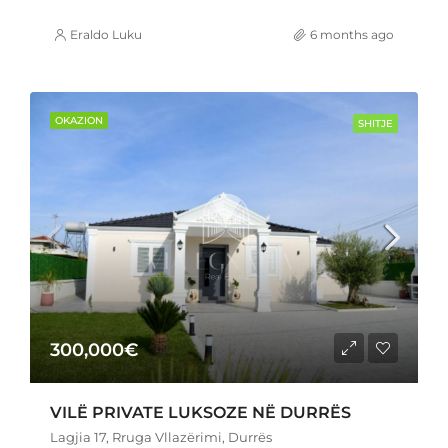
Eraldo Luku
6 months ago
OKAZION
SHITJE
300,000€
VILË PRIVATE LUKSOZE NË DURRËS
Lagjia 17, Rruga Vllazërimi, Durrës