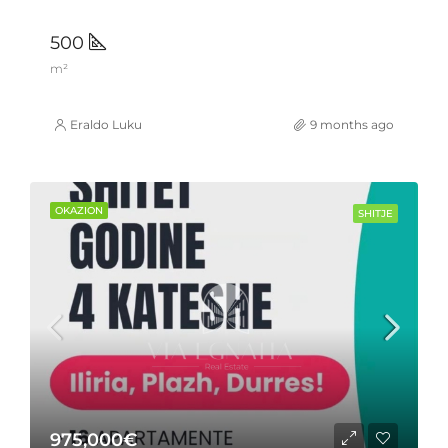
500
m²
Eraldo Luku
9 months ago
OKAZION
SHITJE
975,000€