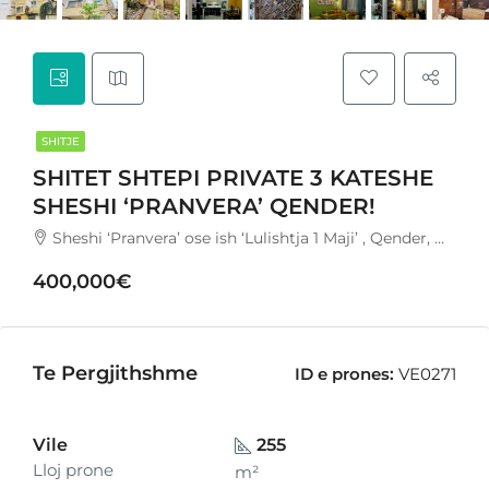
SHITJE
SHITET SHTEPI PRIVATE 3 KATESHE
SHESHI ‘PRANVERA’ QENDER!
Sheshi ‘Pranvera’ ose ish ‘Lulishtja 1 Maji’ , Qender, Durres.
400,000€
Te Pergjithshme
ID e prones:
VE0271
Vile
255
Lloj prone
m²