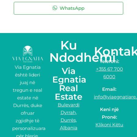
WhatsApp
Ku
Kontak
Ndodhemi
Telefoni:
Via Egnatia
Via
+355 67 700
është lideri
6000
Egnatia
juaj në
Real
Email:
tregun e real
Estate
info@viaegnatiare.
estate në
Bulevardi
Durrës, duke
Keni një
Dyrrah,
ofruar
Pronë:
Durrës,
zgjidhje të
Klikoni Këtu
Albania
personalizuara
për blerje,