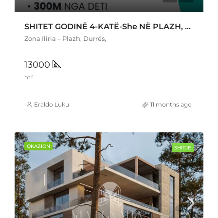
SHITET GODINË 4-KATË-She NË PLAZH, DURRËS (Iliria)
Zona Iliria – Plazh, Durrës,
13000
m²
Eraldo Luku
11 months ago
OKAZION
SHITJE