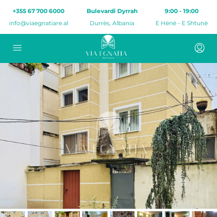
+355 67 700 6000
Bulevardi Dyrrah
9:00 - 19:00
info@viaegnatiare.al
Durrës, Albania
E Hënë - E Shtunë