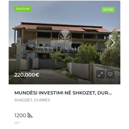
OKAZION
SHITJE
220,000€
MUNDËSI INVESTIMI NË SHKOZET, DURRËS
SHKOZET, DURRËS
1200
m²