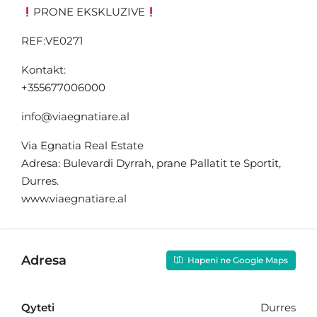
PRONE EKSKLUZIVE
REF:VE0271
Kontakt:
+355677006000
info@viaegnatiare.al
Via Egnatia Real Estate
Adresa: Bulevardi Dyrrah, prane Pallatit te Sportit,
Durres.
www.viaegnatiare.al
Adresa
Hapeni ne Google Maps
Qyteti
Durres