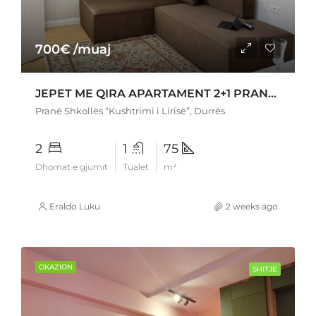
700€ /muaj
JEPET ME QIRA APARTAMENT 2+1 PRANË SHKOLLËS “KUSHTRIMI I LIRISË” – DURRËS
Pranë Shkollës “Kushtrimi i Lirisë”, Durrës
2
1
75
Dhomat e gjumit
Tualet
m²
Eraldo Luku
2 weeks ago
OKAZION
SHITJE