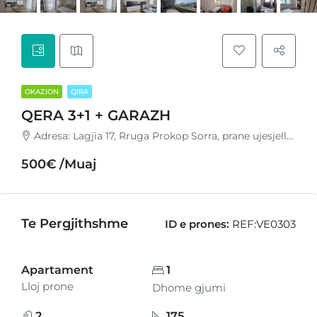
OKAZION
QIRA
QERA 3+1 + GARAZH
Adresa: Lagjia 17, Rruga Prokop Sorra, prane ujesjellesit, Durres.
500€ /Muaj
Te Pergjithshme
ID e prones:
REF:VE0303
Apartament
1
Lloj prone
Dhome gjumi
2
175