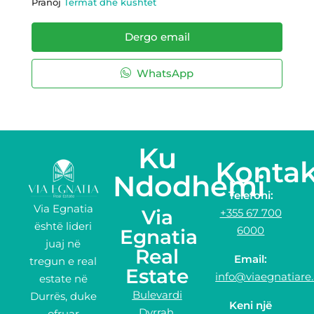
Pranoj
Termat dhe kushtet
Dergo email
WhatsApp
Ku
Kontak
Ndodhemi
Telefoni:
Via Egnatia
Via
+355 67 700
është lideri
6000
Egnatia
juaj në
Real
Email:
tregun e real
Estate
info@viaegnatiare.
estate në
Bulevardi
Durrës, duke
Keni një
Dyrrah,
ofruar