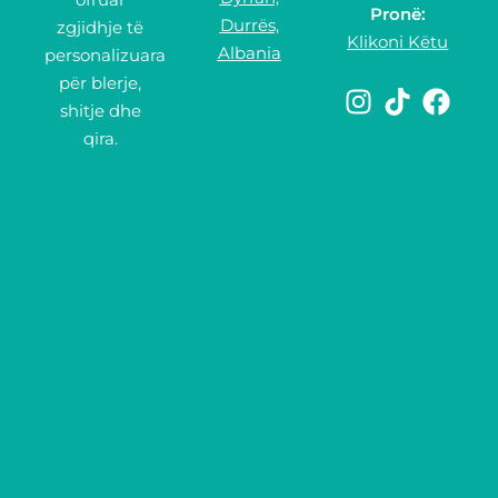
Pronë:
Durrës,
zgjidhje të
Klikoni Këtu
Albania
personalizuara
për blerje,
shitje dhe
qira.