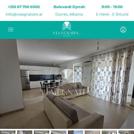
+355 67 700 6000
Bulevardi Dyrrah
9:00 - 19:00
info@viaegnatiare.al
Durrës, Albania
E Hënë - E Shtunë