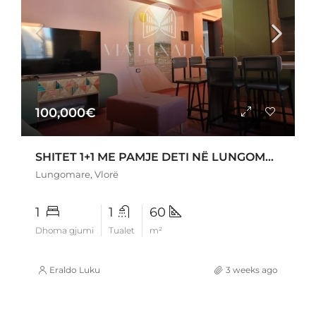
100,000€
SHITET 1+1 ME PAMJE DETI NË LUNGOMARE, VLORË
Lungomare, Vlorë
1
1
60
Dhoma gjumi
Tualet
m²
Eraldo Luku
3 weeks ago