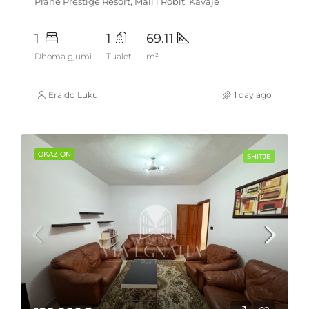
Pranë Prestige Resort, Mali i Robit, Kavajë
1
1
69.11
Dhoma gjumi
Tualet
m²
Eraldo Luku
1 day ago
OKAZION
SHITJE