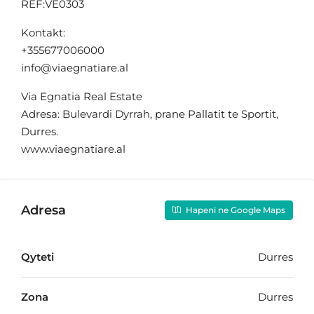
REF:VE0303
Kontakt:
+355677006000
info@viaegnatiare.al
Via Egnatia Real Estate
Adresa: Bulevardi Dyrrah, prane Pallatit te Sportit,
Durres.
www.viaegnatiare.al
Adresa
Hapeni ne Google Maps
Qyteti
Durres
Zona
Durres