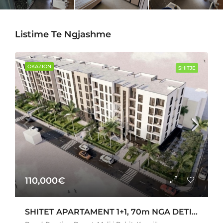
Listime Te Ngjashme
OKAZION
SHITJE
110,000€
SHITET APARTAMENT 1+1, 70m NGA DETI NË MALIN E ROBIT, KAVAJË