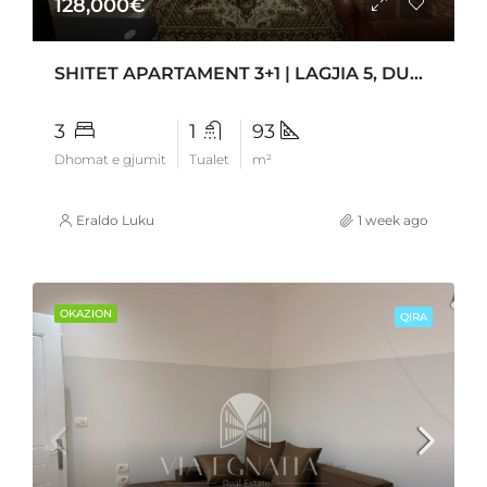
128,000€
SHITET APARTAMENT 3+1 | LAGJIA 5, DURRËS
3
1
93
Dhomat e gjumit
Tualet
m²
Eraldo Luku
1 week ago
OKAZION
QIRA