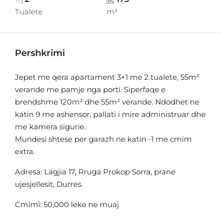
Tualete
m²
Pershkrimi
Jepet me qera apartament 3+1 me 2 tualete, 55m²
verande me pamje nga porti. Siperfaqe e
brendshme 120m² dhe 55m² verande. Ndodhet ne
katin 9 me ashensor, pallati i mire administruar dhe
me kamera sigurie.
Mundesi shtese per garazh ne katin -1 me cmim
extra.
Adresa: Lagjia 17, Rruga Prokop Sorra, prane
ujesjellesit, Durres.
Cmimi: 50,000 leke ne muaj