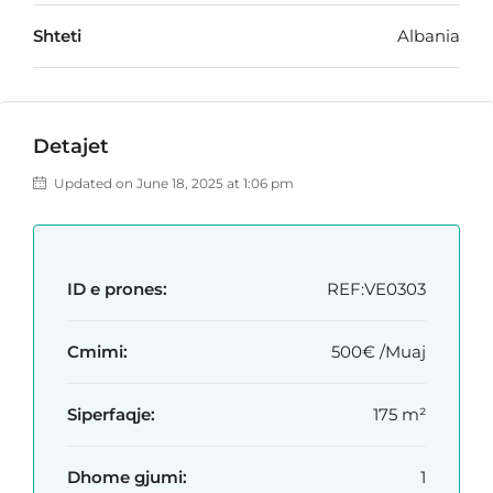
Shteti
Albania
Detajet
Updated on June 18, 2025 at 1:06 pm
ID e prones:
REF:VE0303
Cmimi:
500€ /Muaj
Siperfaqje:
175 m²
Dhome gjumi:
1