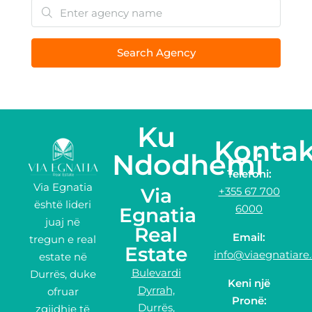
Search Agency
Ku
Kontak
Ndodhemi
Telefoni:
Via Egnatia
Via
+355 67 700
është lideri
6000
Egnatia
juaj në
Real
Email:
tregun e real
Estate
info@viaegnatiare.
estate në
Bulevardi
Durrës, duke
Keni një
Dyrrah,
ofruar
Pronë:
Durrës,
zgjidhje të