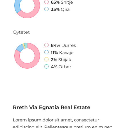
65%
Shitje
35%
Qira
Qytetet
84%
Durres
11%
Kavaje
2%
Shijak
4%
Other
Rreth Via Egnatia Real Estate
Lorem ipsum dolor sit amet, consectetur
adipiscing elit. Pellentesque pretium enim nec