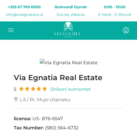
+355 67 700 6000
Bulevardi Dyrrah
9:00 - 19:00
info@viaegnatiare.al
Durrës, Albania
E Hënë - E Shtunë
Via Egnatia Real Estate
5
Shikoni komentet
L.5 / Rr. Mujo Ulqinaku
licensa:
US- 876-6547
Tax Number:
(580) 564-6732