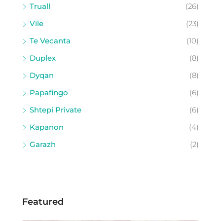
Truall
(26)
Vile
(23)
Te Vecanta
(10)
Duplex
(8)
Dyqan
(8)
Papafingo
(6)
Shtepi Private
(6)
Kapanon
(4)
Garazh
(2)
Featured