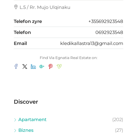
L.5 / Rr. Mujo Ulqinaku
Telefon zyre
+355692923548
Telefon
0692923548
Email
kledikallastra13@gmail.com
Find Via Egnatia Real Estate on:
Discover
Apartament
(202)
Biznes
(27)