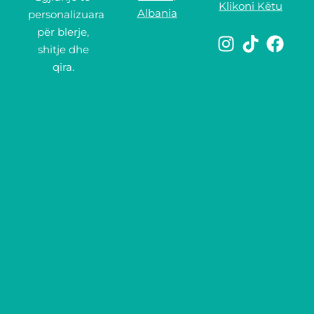
Klikoni Këtu
Albania
personalizuara
për blerje,
shitje dhe
qira.