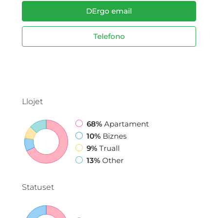
DErgo email
Telefono
Llojet
68%
Apartament
10%
Biznes
9%
Truall
13%
Other
Statuset